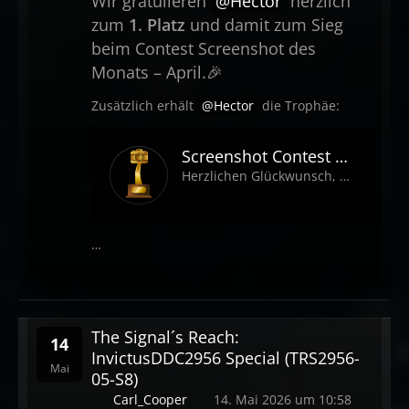
Wir gratulieren
Hector
herzlich
zum
1. Platz
und damit zum Sieg
beim Contest Screenshot des
Monats – April.🎉
Zusätzlich erhält
Hector
die Trophäe:
Screenshot Contest Gewinner:in 🥇
Herzlichen Glückwunsch, als Sieger*in des
…
The Signal´s Reach:
14
InvictusDDC2956 Special (TRS2956-
Mai
05-S8)
Carl_Cooper
14. Mai 2026 um 10:58