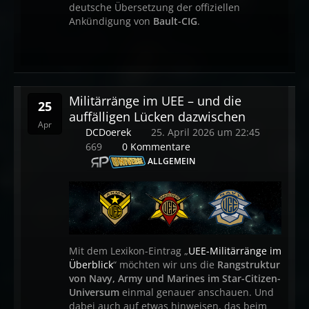
deutsche Übersetzung der offiziellen
Ankündigung von
Bault-CIG
.
Militärränge im UEE – und die
25
auffälligen Lücken dazwischen
Apr
DCDoerek
25. April 2026 um 22:45
669
0 Kommentare
ALLGEMEIN
Mit dem Lexikon-Eintrag „
UEE-Militärränge im
Überblick
“ möchten wir uns die
Rangstruktur
von Navy, Army und Marines im Star-Citizen-
Universum
einmal genauer anschauen. Und
dabei auch auf etwas hinweisen, das beim