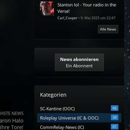
Stanton IoI - Your radio in the
Verse!
Carl_Cooper
9. Mai 2025 um 22:47
Alle News
News abonnieren
Ein Abonnent
Kategorien
SC-Kantine (OOC)
66
HSTE NEWS
Roleplay Universe (IC & OOC)
39
Aaron Halo
ihre Tore!
CommRelay-News (IC)
61