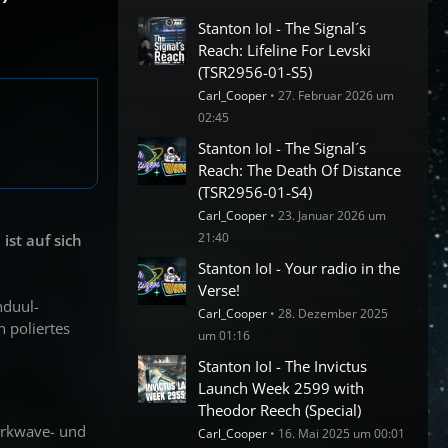
Stanton IoI - The Signal´s
Reach: Lifeline For Levski
(TSR2956-01-S5)
Carl_Cooper
27. Februar 2026 um
02:45
Stanton IoI - The Signal´s
Reach: The Death Of Distance
(TSR2956-01-S4)
Carl_Cooper
23. Januar 2026 um
21:40
ist auf sich
Stanton IoI - Your radio in the
Verse!
nduul-
Carl_Cooper
28. Dezember 2025
 poliertes
um 01:16
Stanton IoI - The Invictus
Launch Week 2599 with
Theodor Reech (Special)
arkwave- und
Carl_Cooper
16. Mai 2025 um 00:01