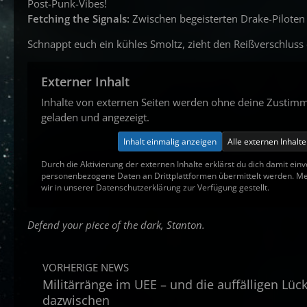
Post-Punk-Vibes!
Fetching the Signals:
Zwischen begeisterten Drake-Piloten
Schnappt euch ein kühles Smoltz, zieht den Reißverschluss 
Externer Inhalt
Inhalte von externen Seiten werden ohne deine Zustim
geladen und angezeigt.
Inhalt einmalig anzeigen
Alle externen Inhalt
Durch die Aktivierung der externen Inhalte erklärst du dich damit ein
personenbezogene Daten an Drittplattformen übermittelt werden. M
wir in unserer Datenschutzerklärung zur Verfügung gestellt.
Defend your piece of the dark, Stanton.
VORHERIGE NEWS
Militärränge im UEE – und die auffälligen Lüc
dazwischen