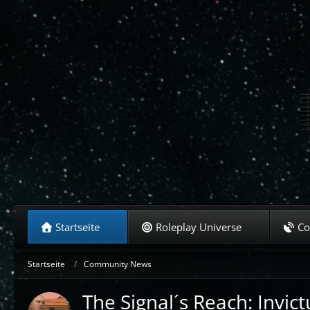
Startseite
Roleplay Universe
C
Startseite
Community News
The Signal´s Reach: Invi