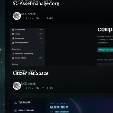
Handel, Navigation, Trading
SC-Assetmanager.org
DCDoerek
19. Juni 2026 um 11:40
Gameplay-Tools
Citizennet.Space
DCDoerek
19. Juni 2026 um 11:38