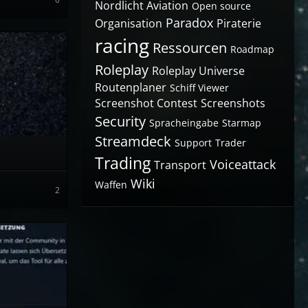
Nordlicht Aviation
Open source
Paradox
Organisation
Piraterie
racing
Ressourcen
Roadmap
Roleplay
Roleplay Universe
Routenplaner
Schiff Viewer
Screenshot Contest
Screenshots
Security
Spracheingabe
Starmap
Streamdeck
Support
Trader
Trading
Voiceattack
Transport
Wiki
Waffen
2