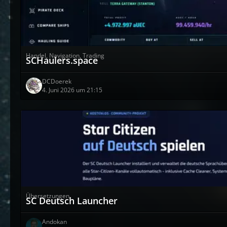
Handel, Navigation, Trading
SCHaulers.space
DCDoerek
4. Juni 2026 um 21:15
Übersetzungen
SC Deutsch Launcher
Andokan