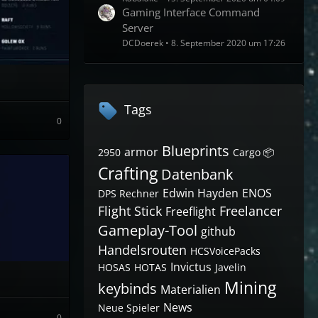
Gaming Interface Command
Server
DCDoerek
8. September 2020 um 17:26
Tags
0
Blueprints
armor
2950
Cargo 📦
Crafting
Datenbank
Edwin Hayden
ENOS
DPS Rechner
Flight Stick
Freelancer
Freeflight
Gameplay-Tool
github
Handelsrouten
HCSVoicePacks
Invictus
HOSAS
HOTAS
Javelin
Mining
keybinds
Materialien
News
Neue Spieler
0