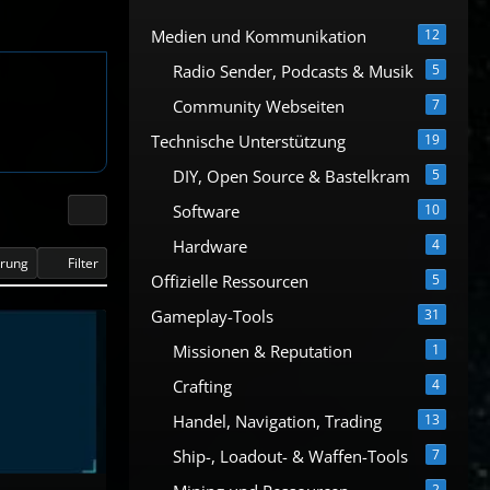
Medien und Kommunikation
12
Radio Sender, Podcasts & Musik
5
Community Webseiten
7
Technische Unterstützung
19
DIY, Open Source & Bastelkram
5
Software
10
Hardware
4
erung
Filter
Offizielle Ressourcen
5
Gameplay-Tools
31
Missionen & Reputation
1
Crafting
4
Handel, Navigation, Trading
13
Ship-, Loadout- & Waffen-Tools
7
2