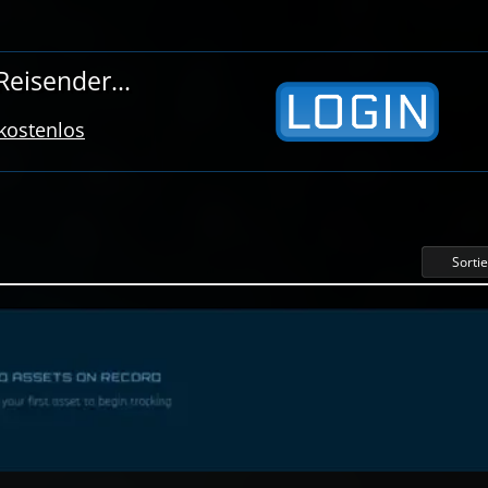
eisender...
 kostenlos
Sorti