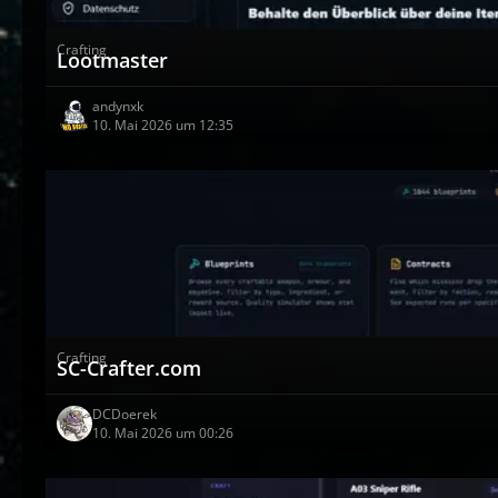
Crafting
Lootmaster
andynxk
10. Mai 2026 um 12:35
Crafting
SC-Crafter.com
DCDoerek
10. Mai 2026 um 00:26