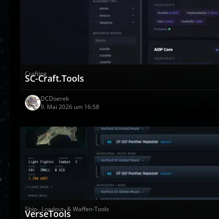
Crafting
SC-Craft.Tools
DCDoerek
9. Mai 2026 um 16:58
Ship-, Loadout- & Waffen-Tools
VerseTools