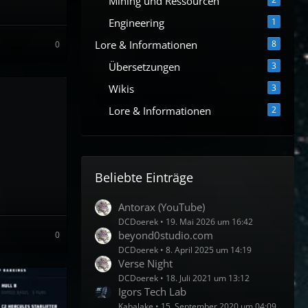
Mining und Ressourcen
Engineering
1
Lore & Informationen
8
0
Übersetzungen
3
Wikis
3
Lore & Informationen
2
Beliebte Einträge
Antorax (YouTube)
DCDoerek
19. Mai 2026 um 16:42
beyond0studio.com
0
DCDoerek
8. April 2025 um 14:19
Verse Night
DCDoerek
18. Juli 2021 um 13:12
Igors Tech Lab
Kabalake
15. September 2020 um 04:09