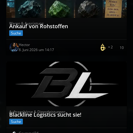
Waren & Ausrüstung
Ankauf von Rohstoffen
Suche
Hector
2
10
8. Juni 2026 um 14:17
Auftragsbörse & Dienstleistungen
Blackline Logistics sucht sie!
Suche