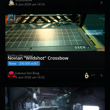
Grummel34
0
8. Juni 2026 um 14:14
Waffen (Weapons)
Novian "Wildshot" Crossbow
Biete
200.000 aUEC
Lokutus Van Borg
1
5
6. Juni 2026 um 14:32