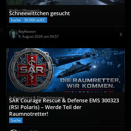
Waffen (Weapons)
Schneewittchen gesucht
Suche
50.000 aUEC
RayKeaton
0
9. August 2026 um 04:57
Auftragsbörse & Dienstleistungen
SAR Courage Rescue & Defense EMS 300323
(RSI Polaris) – Werde Teil der
Raumnotretter!
Suche