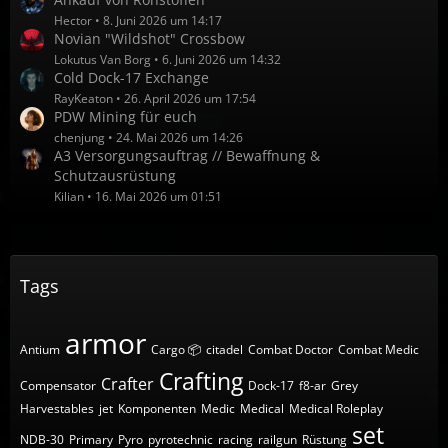
Hector
8. Juni 2026 um 14:17
Novian "Wildshot" Crossbow
Lokutus Van Borg
6. Juni 2026 um 14:32
Cold Dock-17 Exchange
RayKeaton
26. April 2026 um 17:54
PDW Mining für euch
chenjung
24. Mai 2026 um 14:26
A3 Versorgungsauftrag // Bewaffnung &
Schutzausrüstung
Kilian
16. Mai 2026 um 01:51
Tags
armor
Antium
Cargo 📦
citadel
Combat Doctor
Combat Medic
Crafting
Crafter
Compensator
Dock-17
f8-ar
Grey
Harvestables
jet
Komponenten
Medic
Medical
Medical Roleplay
set
NDB-30
Primary
Pyro
pyrotechnic
racing
railgun
Rüstung