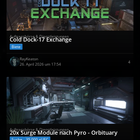
Auftragsbörse & Dienstleistungen
Cold Dock-17 Exchange
Biete
RayKeaton
4
26. April 2026 um 17:54
Auftragsbörse & Dienstleistungen
20x Surge Module nach Pyro - Orbituary
Suche
35.000 aUEC