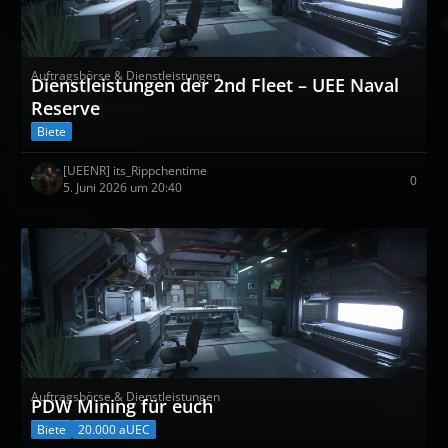
Auftragsbörse & Dienstleistungen
Dienstleistungen der 2nd Fleet – UEE Naval
Reserve
Biete
[UEENR] its_Rippchentime
0
5. Juni 2026 um 20:40
Auftragsbörse & Dienstleistungen
PDW Mining für euch
Biete
20.000 aUEC