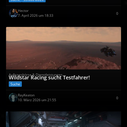
Hector
0
7. April 2026 um 18:33
Auftragsbörse & Dienstleistungen
Wildstar Racing sucht Testfahrer!
Suche
RayKeaton
0
10. März 2026 um 21:55