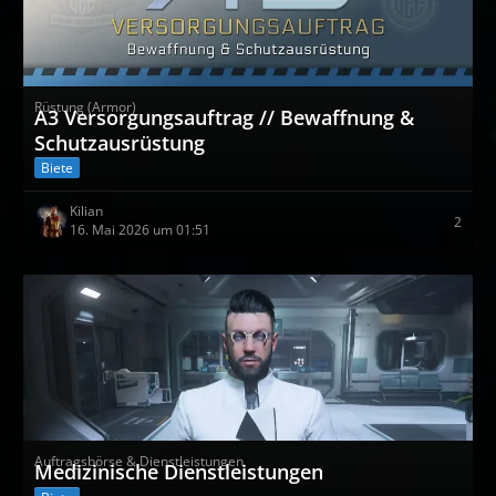
Rüstung (Armor)
A3 Versorgungsauftrag // Bewaffnung &
Schutzausrüstung
Biete
Kilian
2
16. Mai 2026 um 01:51
Auftragsbörse & Dienstleistungen
Medizinische Dienstleistungen