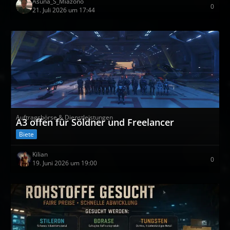
Asuna_S_Miazono
0
21. Juli 2026 um 17:44
Auftragsbörse & Dienstleistungen
A3 offen für Söldner und Freelancer
Biete
Kilian
0
19. Juni 2026 um 19:00