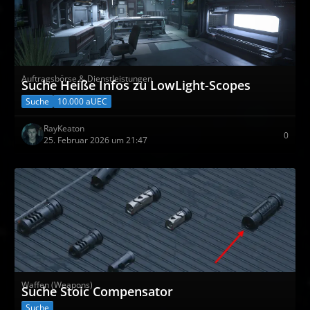
Auftragsbörse & Dienstleistungen
Suche Heiße Infos zu LowLight-Scopes
Suche
10.000 aUEC
RayKeaton
0
25. Februar 2026 um 21:47
Waffen (Weapons)
Suche Stoic Compensator
Suche