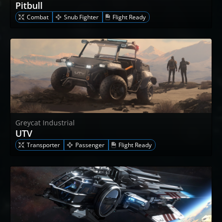
Pitbull
Combat
Snub Fighter
Flight Ready
Greycat Industrial
UTV
Transporter
Passenger
Flight Ready