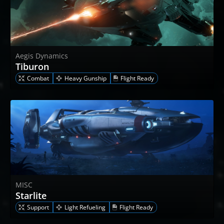
Aegis Dynamics
Tiburon
Combat
Heavy Gunship
Flight Ready
MISC
Starlite
Support
Light Refueling
Flight Ready