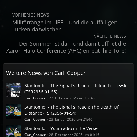
VORHERIGE NEWS
Militärränge im UEE – und die auffälligen
Lücken dazwischen
NÄCHSTE NEWS
Der Sommer ist da – und damit öffnet die
Aaron Halo Conference (AHC) erneut ihre Tore!
Weitere News von
Carl_Cooper
Stanton IoI - The Signal´s Reach: Lifeline For Levski
(TSR2956-01-S5)
Carl_Cooper
27. Februar 2026 um 02:45
Stanton IoI - The Signal´s Reach: The Death Of
Distance (TSR2956-01-S4)
Carl_Cooper
23. Januar 2026 um 21:40
Stanton IoI - Your radio in the Verse!
Carl_Cooper
28. Dezember 2025 um 01:16