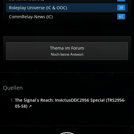
Roleplay Universe (IC & OOC)
39
CommRelay-News (IC)
61
Thema im Forum
Noch keine Antwort
Quellen
The Signal´s Reach: InvictusDDC2956 Special (TRS2956-
05-S8)