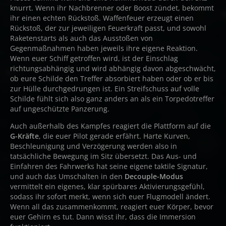
knurrt. Wenn ihr Nachbrenner oder Boost zündet, bekommt
ihr einen echten Rückstoß. Waffenfeuer erzeugt einen
Rückstoß, der zur jeweiligen Feuerkraft passt, und sowohl
Raketenstarts als auch das Ausstoßen von
Gegenmaßnahmen haben jeweils ihre eigene Reaktion.
Wenn euer Schiff getroffen wird, ist der Einschlag
richtungsabhängig und wird abhängig davon abgeschwächt,
ob eure Schilde den Treffer absorbiert haben oder ob er bis
zur Hülle durchgedrungen ist. Ein Streifschuss auf volle
Schilde fühlt sich also ganz anders an als ein Torpedotreffer
auf ungeschützte Panzerung.
Auch außerhalb des Kampfes reagiert die Plattform auf die
G-Kräfte
, die euer Pilot gerade erfährt. Harte Kurven,
Beschleunigung und Verzögerung werden also in
tatsächliche Bewegung im Sitz übersetzt. Das Aus- und
Einfahren des Fahrwerks hat seine eigene taktile Signatur,
und auch das Umschalten in den
Decouple-Modus
vermittelt ein eigenes, klar spürbares Aktivierungsgefühl,
sodass ihr sofort merkt, wenn sich euer Flugmodell ändert.
Wenn all das zusammenkommt, reagiert euer Körper, bevor
euer Gehirn es tut. Dann wisst ihr, dass die Immersion