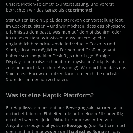
unsere Motion-Telemetrie-Unterstützung, und vorerst
betrachten wir das Ganze als
experimentell
.
Star Citizen ist ein Spiel, das stark von der Vorstellung lebt,
im Cockpit zu sitzen – und wir möchten, dass das physische
Erlebnis zu dem passt, was man auf dem Bildschirm oder
im Headset sieht. Wir wissen, dass unsere Spieler
unglaublich beeindruckende individuelle Cockpits und
Simrigs in allen möglichen Formen und Größen gebaut
haben: von kompakten Desk-Rigs über kugelförmige
Displays und maßgeschneiderte physische Cockpits bis hin
zu einem buchstäblichen Bus (omg!). Wir möchten, dass das
Spiel diese Hardware nutzen kann, um euch die nächste
Stufe der Immersion zu bieten.
Was ist eine Haptik-Plattform?
Ein Haptiksystem besteht aus
Bewegungsaktuatoren
, also
motorbetriebenen Einheiten, die unter einem Sitz oder Rig
montiert werden. Jeder Aktuator kann zwei Arten von
Ausgabe erzeugen:
physische Bewegung
(die Plattform nach
oben und unten bewegen) und
haptisches Rumpeln
, das