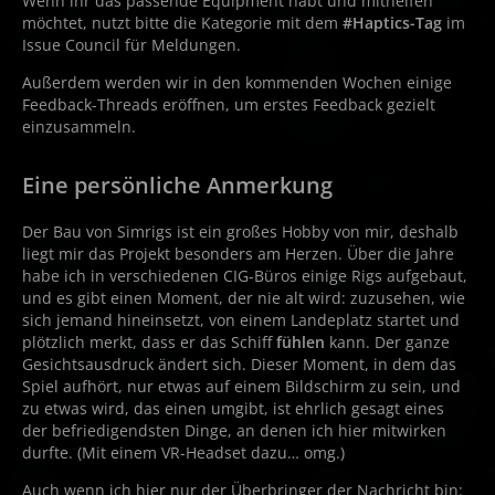
Wenn ihr das passende Equipment habt und mithelfen
möchtet, nutzt bitte die Kategorie mit dem
#Haptics-Tag
im
Issue Council für Meldungen.
Außerdem werden wir in den kommenden Wochen einige
Feedback-Threads eröffnen, um erstes Feedback gezielt
einzusammeln.
Eine persönliche Anmerkung
Der Bau von Simrigs ist ein großes Hobby von mir, deshalb
liegt mir das Projekt besonders am Herzen. Über die Jahre
habe ich in verschiedenen CIG-Büros einige Rigs aufgebaut,
und es gibt einen Moment, der nie alt wird: zuzusehen, wie
sich jemand hineinsetzt, von einem Landeplatz startet und
plötzlich merkt, dass er das Schiff
fühlen
kann. Der ganze
Gesichtsausdruck ändert sich. Dieser Moment, in dem das
Spiel aufhört, nur etwas auf einem Bildschirm zu sein, und
zu etwas wird, das einen umgibt, ist ehrlich gesagt eines
der befriedigendsten Dinge, an denen ich hier mitwirken
durfte. (Mit einem VR-Headset dazu… omg.)
Auch wenn ich hier nur der Überbringer der Nachricht bin: