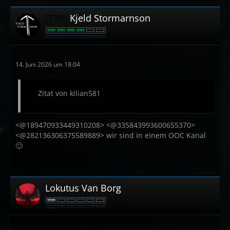
[TYR]
Kjeld Stormarnson
14. Juni 2026 um 18:04
Zitat von kilian581
<@189470933449310208> <@335843993600655370>
<@282136306375589889> wir sind in einem OOC Kanal
🙂
Lokutus Van Borg