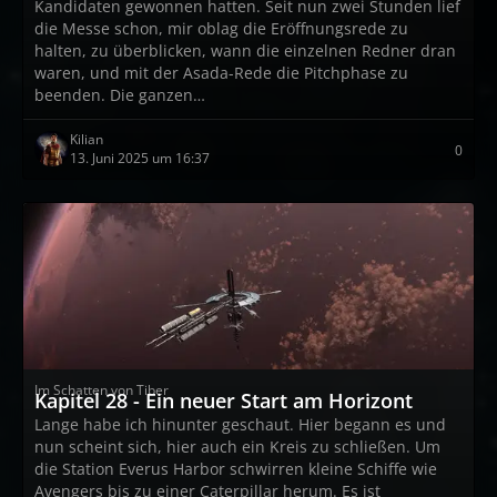
Kandidaten gewonnen hatten. Seit nun zwei Stunden lief
die Messe schon, mir oblag die Eröffnungsrede zu
halten, zu überblicken, wann die einzelnen Redner dran
waren, und mit der Asada-Rede die Pitchphase zu
beenden. Die ganzen…
Kilian
0
13. Juni 2025 um 16:37
Im Schatten von Tiber
Kapitel 28 - Ein neuer Start am Horizont
Lange habe ich hinunter geschaut. Hier begann es und
nun scheint sich, hier auch ein Kreis zu schließen. Um
die Station Everus Harbor schwirren kleine Schiffe wie
Avengers bis zu einer Caterpillar herum. Es ist