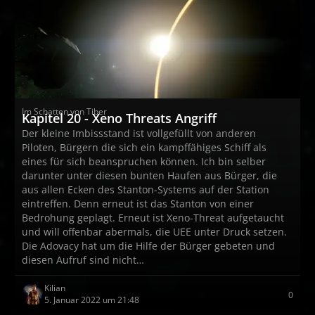
Im Schatten von Tiber
Kapitel 20 - Xeno Threats Angriff
Der kleine Imbissstand ist vollgefüllt von anderen
Piloten, Bürgern die sich ein kampffähiges Schiff als
eines für sich beanspruchen können. Ich bin selber
darunter unter diesen bunten Haufen aus Bürger, die
aus allen Ecken des Stanton-Systems auf der Station
eintreffen. Denn erneut ist das Stanton von einer
Bedrohung geplagt. Erneut ist Xeno-Threat aufgetaucht
und will offenbar abermals, die UEE unter Druck setzen.
Die Adovacy hat um die Hilfe der Bürger gebeten und
diesen Aufruf sind nicht…
Kilian
0
5. Januar 2022 um 21:48