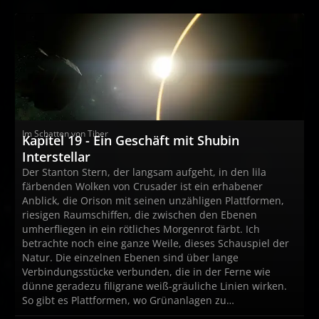
Im Schatten von Tiber
Kapitel 19 - Ein Geschäft mit Shubin
Interstellar
Der Stanton Stern, der langsam aufgeht, in den lila
färbenden Wolken von Crusader ist ein erhabener
Anblick, die Orison mit seinen unzähligen Plattformen,
riesigen Raumschiffen, die zwischen den Ebenen
umherfliegen in ein rötliches Morgenrot färbt. Ich
betrachte noch eine ganze Weile, dieses Schauspiel der
Natur. Die einzelnen Ebenen sind über lange
Verbindungsstücke verbunden, die in der Ferne wie
dünne geradezu filigrane weiß-gräuliche Linien wirken.
So gibt es Plattformen, wo Grünanlagen zu…