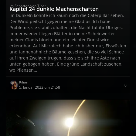
Im Schatten von Tiber
Kapitel 24 dunkle Machenschaften
Im Dunkeln konnte ich kaum noch die Caterpillar sehen.
Der Wind peitscht gegen meine Gladius. Ich habe
Probleme, sie stabil zuhalten, die Nacht tut ihr Übriges.
Immer wieder fliegen Blätter in meine Scheinwerfer
meiner Gladis hinein und ein leichter Dunst wird
erkennbar. Auf Microtech habe ich bisher nur, Eiswüsten
und tannenähnliche Bäume gesehen, die so viel Schnee
auf ihren Zweigen trugen, dass sie sich ihre Äste nach
unten gebogen haben. Eine grüne Landschaft zusehen,
wo Pflanzen…
Kilian
0
5. Januar 2022 um 21:58