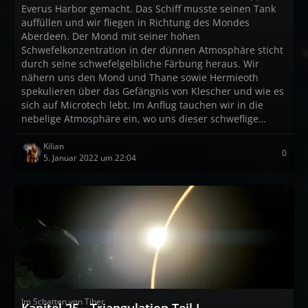
Everus Harbor gemacht. Das Schiff musste seinen Tank
auffüllen und wir fliegen in Richtung des Mondes
Aberdeen. Der Mond mit seiner hohen
Schwefelkonzentration in der dünnen Atmosphäre sticht
durch seine schwefelgelbliche Färbung heraus. Wir
nähern uns den Mond und Thane sowie Hermieoth
spekulieren über das Gefängnis von Klescher und wie es
sich auf Microtech lebt. Im Anflug tauchen wir in die
nebelige Atmosphäre ein, wo uns dieser schweflige…
Kilian
0
5. Januar 2022 um 22:04
Im Schatten von Tiber
Kapitel 25 - Triangulation Teil I