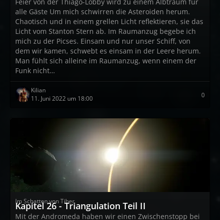
Feier von der Thiago-Lobby wird zu einem Albtraum für
alle Gäste Um mich schwirren die Asteroiden herum.
Chaotisch und in einem grellen Licht reflektieren, sie das
Licht vom Stanton Stern ab. Im Raumanzug begebe ich
mich zu der Picses. Einsam und nur unser Schiff, von
dem wir kamen, schwebt es einsam in der Leere herum.
Man fühlt sich alleine im Raumanzug, wenn einem der
Funk nicht…
Kilian
0
11. Juni 2022 um 18:00
Im Schatten von Tiber
Kapitel 26 - Triangulation Teil II
Mit der Andromeda haben wir einen Zwischenstopp bei