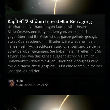
Im Schatten von Tiber
Kapitel 22 Shubin Interstellar Befragung
„Nathan, die Verhandlungen laufen zäh. Unsere
Aktionärsversammlung ist dem ganzen skeptisch
gegenüber und ihr Vater ist das ganze gelinde gesagt,
etwas überraschend. Ihr Bruder wäre wiederum den
ganzen sehr Aufgeschlossen und offenbar sind beide in
Streit darüber gegangen. Sie haben ja ein Treffen mit Mr.
Taylor, aber wie das ganze ausgeht ist noch ziemlich
unbekannt.“ Erklärt mir Alian. Über das Mobiglass wird
mir die Nachricht zugespielt. Es ist eine Memo. In meiner
Lederjacke und der…
Kilian
0
5. Januar 2022 um 21:55