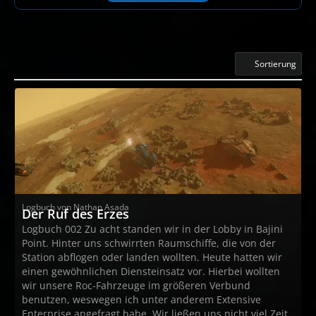
Sortierung
Logbuch von Nathan Asada
Der Ruf des Erzes
Logbuch 002 Zu acht standen wir in der Lobby in Bajini
Point. Hinter uns schwirrten Raumschiffe, die von der
Station abflogen oder landen wollten. Heute hatten wir
einen gewöhnlichen Diensteinsatz vor. Hierbei wollten
wir unsere Roc-Fahrzeuge im größeren Verbund
benutzen, weswegen ich unter anderem Extensive
Enterprise angefragt habe. Wir ließen uns nicht viel Zeit,