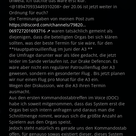
ohweia, ich dachte das wäre erst klar.
<@189470933449310208> der 20.06 ist jetzt weiter in
Ordnung für euch?
die Terminangaben von meinen Post zum
https://discord.com/channels/79820…
069727201693716
waren tatsächlich gemeint als
diejenigen, dass die beteiligten Orgas bei sich klären
sollten, was der beste Termin für sie wäre, für den
**Hauptpatrouillenflug im Juni der A3 **
die Umfrage darunter war als Idee gedacht, die jetzt
leider im Sande verlaufen ist, zur Drake Defencon. Es
wäre aber nicht ein regulärer Patrouillenflug der A3
gewesen, sondern ein gesonderter Flug . Bis jetzt planen
wir nur einen Flug pro Monat für die A3 ein.
Wegen der Diskussion, wie die A3 ihren Termin
ausmacht.
Aus den ersten Kommandostabtreffen im Voice (OOC)
habe ich soweit mitgenommen, dass das System erst die
Orgas bei sich intern anfragen und daraus man die
Schnittmenge nimmt, woraus sich die größte Anzahl an
Spielern aus den Orgas speist.
Jedoch steht natürlich es gerade uns den Kommandostab
offen, für genauso sowas existiert dieser, dieses System