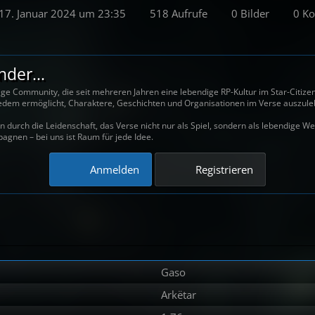
17. Januar 2024 um 23:35
518 Aufrufe
0 Bilder
0 K
der...
ige Community, die seit mehreren Jahren eine lebendige RP-Kultur im Star-Citiz
s jedem ermöglicht, Charaktere, Geschichten und Organisationen im Verse auszule
 durch die Leidenschaft, das Verse nicht nur als Spiel, sondern als lebendige W
agnen – bei uns ist Raum für jede Idee.
Anmelden
Registrieren
Gaso
Arkëtar