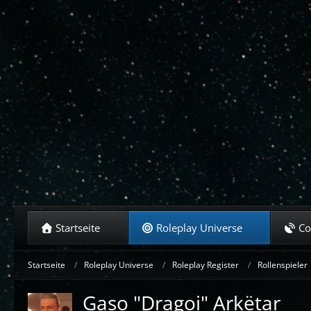
Startseite
Roleplay Universe
C
Startseite
Roleplay Universe
Roleplay Register
Rollenspieler
Gaso "Dragoi" Arkëtar