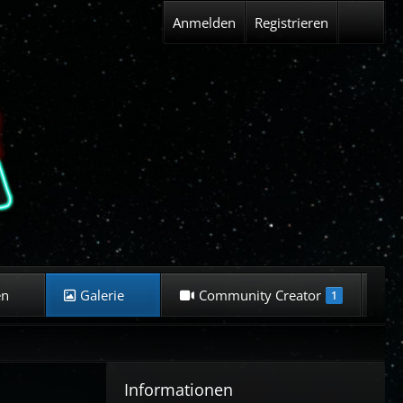
Anmelden
Registrieren
en
Galerie
Community Creator
K
1
Informationen