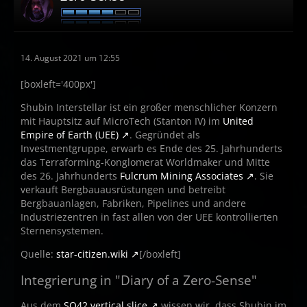
14. August 2021 um 12:55
[boxleft='400px']
Shubin Interstellar ist ein großer menschlicher Konzern
mit Hauptsitz auf MicroTech (Stanton IV) im
United
Empire of Earth (UEE)
. Gegründet als
Investmentgruppe, erwarb es Ende des 25. Jahrhunderts
das Terraforming-Konglomerat Worldmaker und Mitte
des 26. Jahrhunderts
Fulcrum Mining Associates
. Sie
verkauft Bergbauausrüstungen und betreibt
Bergbauanlagen, Fabriken, Pipelines und andere
Industriezentren in fast allen von der UEE kontrollierten
Sternensystemen.
Quelle:
star-citizen.wiki
[/boxleft]
Integrierung in "Diary of a Zero-Sense"
Aus dem
SQ42 vertical slice
wissen wir, dass Shubin im