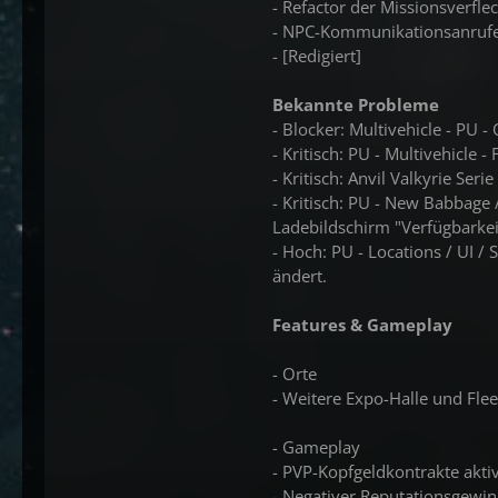
- Refactor der Missionsverfle
- NPC-Kommunikationsanrufe
- [Redigiert]
Bekannte Probleme
- Blocker: Multivehicle - PU 
- Kritisch: PU - Multivehicle
- Kritisch: Anvil Valkyrie Se
- Kritisch: PU - New Babbage 
Ladebildschirm "Verfügbarke
- Hoch: PU - Locations / UI /
ändert.
Features & Gameplay
- Orte
- Weitere Expo-Halle und Fle
- Gameplay
- PVP-Kopfgeldkontrakte aktiv
- Negativer Reputationsgewin