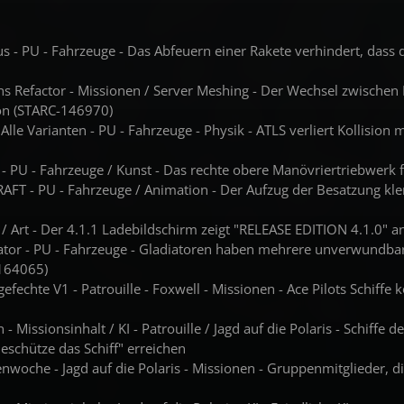
ius - PU - Fahrzeuge - Das Abfeuern einer Rakete verhindert, dass 
sions Refactor - Missionen / Server Meshing - Der Wechsel zwisc
ion (STARC-146970)
 Alle Varianten - PU - Fahrzeuge - Physik - ATLS verliert Kollisio
 - PU - Fahrzeuge / Kunst - Das rechte obere Manövriertriebwerk 
AFT - PU - Fahrzeuge / Animation - Der Aufzug der Besatzung k
 / Art - Der 4.1.1 Ladebildschirm zeigt "RELEASE EDITION 4.1.0" 
diator - PU - Fahrzeuge - Gladiatoren haben mehrere unverwundba
-164065)
fsgefechte V1 - Patrouille - Foxwell - Missionen - Ace Pilots Schif
on - Missionsinhalt / KI - Patrouille / Jagd auf die Polaris - Schif
eschütze das Schiff" erreichen
enwoche - Jagd auf die Polaris - Missionen - Gruppenmitglieder, di