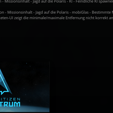
on - Missionsinhalt - Jagd auf die Polaris - KI - Feindliche KI spa
on - Missionsinhalt - Jagd auf die Polaris - mobiGlas - Bestimmte
eten-UI zeigt die minimale/maximale Entfernung nicht korrekt an