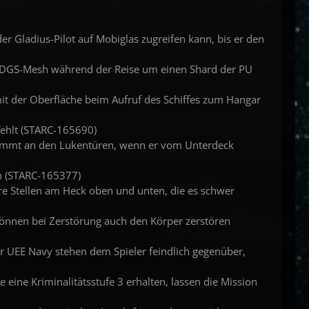
der Gladius-Pilot auf Mobiglas zugreifen kann, bis er den
hen DGS-Mesh während der Reise um einen Shard der PU
n mit der Oberfläche beim Aufruf des Schiffes zum Hangar
fehlt (STARC-165690)
lemmt an den Lukentüren, wenn er vom Unterdeck
an (STARC-165377)
re Stellen am Heck oben und unten, die es schwer
fe können bei Zerstörung auch den Körper zerstören
fe der UEE Navy stehen dem Spieler feindlich gegenüber,
e eine Kriminalitätsstufe 3 erhalten, lassen die Mission