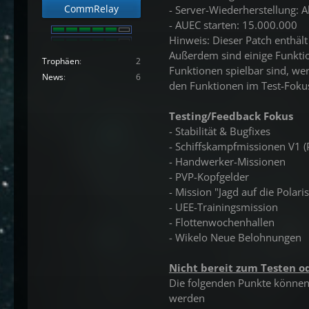
CommRelay
- Server-Wiederherstellung: Ak
- AUEC starten: 15.000.000
Hinweis: Dieser Patch enthält
Außerdem sind einige Funktio
Trophäen
2
Funktionen spielbar sind, we
News
6
den Funktionen im Test-Fokus
Testing/Feedback Fokus
- Stabilität & Bugfixes
- Schiffskampfmissionen V1 (
- Handwerker-Missionen
- PVP-Kopfgelder
- Mission "Jagd auf die Polaris
- UEE-Trainingsmission
- Flottenwochenhallen
- Wikelo Neue Belohnungen
Nicht bereit zum Testen o
Die folgenden Punkte können t
werden