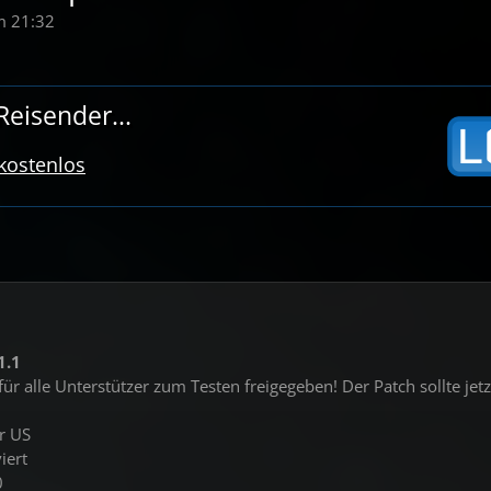
m 21:32
eisender...
 kostenlos
1.1
für alle Unterstützer zum Testen freigegeben! Der Patch sollte j
ur US
iert
0