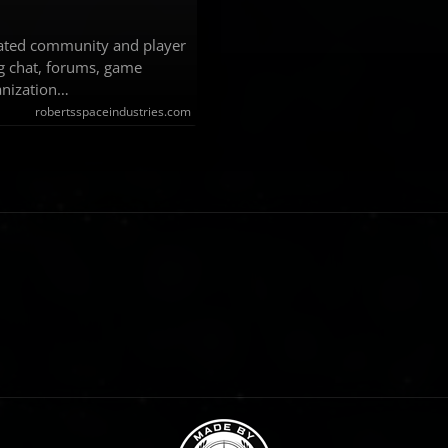
grated community and player
ng chat, forums, game
anization…
robertsspaceindustries.com