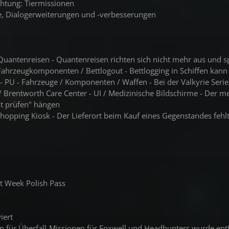
chtung: Tiermissionen
, Dialogerweiterungen und -verbesserungen
- Quantenreisen - Quantenreisen richten sich nicht mehr aus und s
 - Fahrzeugkomponenten / Bettlogout - Bettlogging in Schiffen ka
rie - PU - Fahrzeuge / Komponenten / Waffen - Bei der Valkyrie Ser
/ Brentworth Care Center - UI / Medizinische Bildschirme - Der m
it prüfen" hängen
 Shopping Kiosk - Der Lieferort beim Kauf eines Gegenstandes fehl
et Week Polish Pass
iert
n für Überfall-Missionen für Foxwell und Headhunters wurde ent