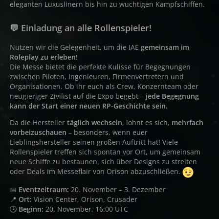
eleganten Luxuslinern bis hin zu wuchtigen Kampfschiffen.
💬
Einladung an alle Rollenspieler!
Nutzen wir die Gelegenheit, um die IAE
gemeinsam im
Roleplay zu erleben!
Die Messe bietet die perfekte Kulisse für Begegnungen
zwischen Piloten, Ingenieuren, Firmenvertretern und
Organisationen. Ob ihr euch als Crew, Konzernteam oder
neugieriger Zivilist auf die Expo begebt –
jede Begegnung
kann der Start einer neuen RP-Geschichte sein.
Da die Hersteller
täglich wechseln
, lohnt es sich,
mehrfach
vorbeizuschauen
– besonders, wenn euer
Lieblingshersteller seinen großen Auftritt hat! Viele
Rollenspieler treffen sich spontan vor Ort, um gemeinsam
neue Schiffe zu bestaunen, sich über Designs zu streiten
oder Deals im Messeflair von Orison abzuschließen.
📅
Eventzeitraum:
20. November – 3. Dezember
📍
Ort:
Vision Center, Orison, Crusader
🕓
Beginn:
20. November, 16:00 UTC