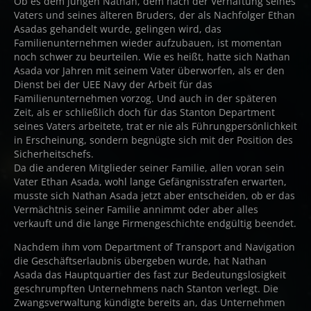
Ob es dem jungen Nathan, dem nach der Verhaftung seines
Vaters und seines älteren Bruders, der als Nachfolger Ethan
Asadas gehandelt wurde, gelingen wird, das
Familienunternehmen wieder aufzubauen, ist momentan
noch schwer zu beurteilen. Wie es heißt, hatte sich Nathan
Asada vor Jahren mit seinem Vater überworfen, als er den
Dienst bei der UEE Navy der Arbeit für das
Familienunternehmen vorzog. Und auch in der späteren
Zeit, als er schließlich doch für das Stanton Department
seines Vaters arbeitete, trat er nie als Führungpersönlichkeit
in Erscheinung, sondern begnügte sich mit der Position des
Sicherheitschefs.
Da die anderen Mitglieder seiner Familie, allen voran sein
Vater Ethan Asada, wohl lange Gefängnisstrafen erwarten,
musste sich Nathan Asada jetzt aber entscheiden, ob er das
Vermächtnis seiner Familie annimmt oder aber alles
verkauft und die lange Firmengeschichte endgültig beendet.
Nachdem ihm vom Department of Transport and Navigation
die Geschäftserlaubnis übergeben wurde, hat Nathan
Asada das Hauptquartier des fast zur Bedeutungslosigkeit
geschrumpften Unternehmens nach Stanton verlegt. Die
Zwangsverwaltung kündigte bereits an, das Unternehmen