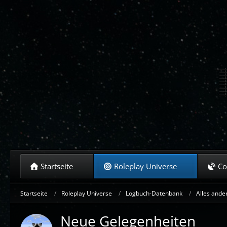
Startseite
Roleplay Universe
C
Startseite
Roleplay Universe
Logbuch-Datenbank
Alles ande
Neue Gelegenheiten