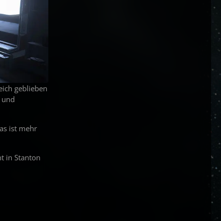
eich geblieben
n und
as ist mehr
t in Stanton