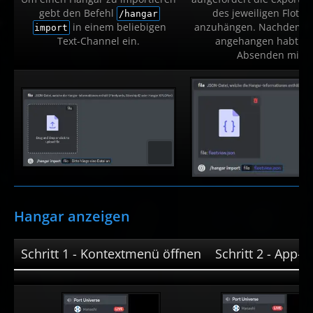
gebt den Befehl
des jeweiligen Flott
/hangar
in einem beliebigen
anzuhängen. Nachdem ihr
import
Text-Channel ein.
angehangen habt bes
Absenden mit
E
Hangar anzeigen
Schritt 1 - Kontextmenü öffnen
Schritt 2 - App-