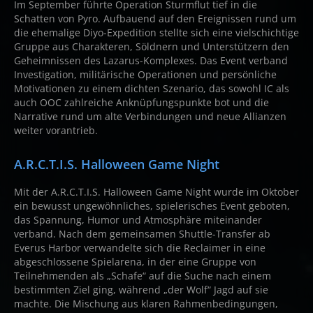
Im September führte Operation Sturmflut tief in die
Schatten von Pyro. Aufbauend auf den Ereignissen rund um
die ehemalige Diyo-Expedition stellte sich eine vielschichtige
Gruppe aus Charakteren, Söldnern und Unterstützern den
Geheimnissen des Lazarus-Komplexes. Das Event verband
Investigation, militärische Operationen und persönliche
Motivationen zu einem dichten Szenario, das sowohl IC als
auch OOC zahlreiche Anknüpfungspunkte bot und die
Narrative rund um alte Verbindungen und neue Allianzen
weiter vorantrieb.
A.R.C.T.I.S. Halloween Game Night
Mit der A.R.C.T.I.S. Halloween Game Night wurde im Oktober
ein bewusst ungewöhnliches, spielerisches Event geboten,
das Spannung, Humor und Atmosphäre miteinander
verband. Nach dem gemeinsamen Shuttle-Transfer ab
Everus Harbor verwandelte sich die Reclaimer in eine
abgeschlossene Spielarena, in der eine Gruppe von
Teilnehmenden als „Schafe“ auf die Suche nach einem
bestimmten Ziel ging, während „der Wolf“ Jagd auf sie
machte. Die Mischung aus klaren Rahmenbedingungen,