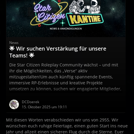
News
🌟 Wir suchen Verstärkung für unsere
Teams! 🌟
Die Star Citizen Roleplay Community wächst – und mit
ihr die Möglichkeiten, das „Verse“ aktiv
mitzugestalten!Um auch künftig spannende Events,
immersive RP-Erlebnisse und kreative Projekte
umsetzen zu können, suchen wir engagierte Mitglieder,
die unser Team verstärken möchten.Wenn du
Leidenschaft für Star Citizen, Organisationstalent oder
DCDoerek
kreative Energie mitbringst, findest du bei uns den
15. Oktober 2025 um 19:11
passenden Platz! Hier sind die Bereiche, in denen du
mitwirken kannst:🛰️ Admin & Release…
Mit diesen Worten verabschieden wir uns von 2955. Wir
wünschen euch ruhige Feiertage, einen guten Start ins neue
Jahr und allzeit einen sicheren Flug durch die Sterne. Euer