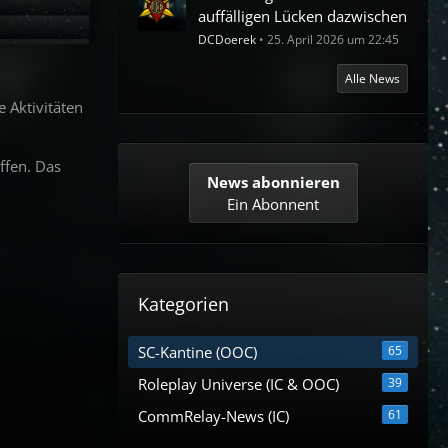
auffälligen Lücken dazwischen
DCDoerek
25. April 2026 um 22:45
Alle News
e Aktivitäten
ffen. Das
News abonnieren
Ein Abonnent
Kategorien
SC-Kantine (OOC)
65
Roleplay Universe (IC & OOC)
39
CommRelay-News (IC)
61