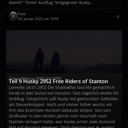
damit?" "Einen Ausflug."entgegnete Husky…
Fiete
0
26. Januar 2022 um 10:59
Gabriel Winters: HEIM SUCHEND
Teil 9 Husky 2952 Free Riders of Stanton
Loreville 24.01.2952 Die Shadowfax tauchte gemächlich
hinab in den Dunst von Hurston. Fast zögerlich wirkte ihr
Sinkflug. Tatsächlich saß Husky mit gemischten Gefühlen
am Steuerknüppel. Hoch und immer höher wuchs vor
ihm das brachiale Hurston-Gebäude empor. Seit sein
Großvater in den letzten Jahren sein Geschäft nach
Stanton verlagert hatte, war Husky sicher zwei dutzend
Mal auf Hurston gewesen. Doch diesmal war es anders.