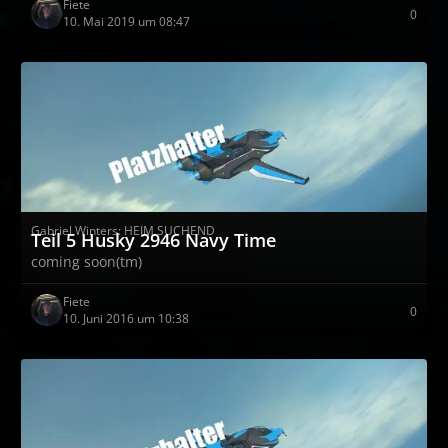
Fiete
0
10. Mai 2019 um 08:47
Gabriel Winters: HEIM SUCHEND
Teil 5 Husky 2946 Navy Time
coming soon(tm)
Fiete
0
10. Juni 2016 um 10:38