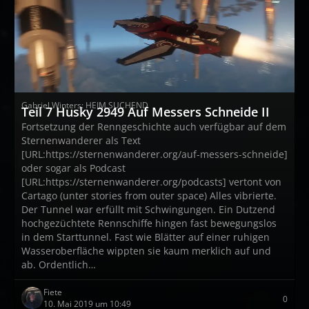
Gabriel Winters: HEIM SUCHEND
Teil 7 Husky 2949 Auf Messers Schneide II
Fortsetzung der Renngeschichte auch verfügbar auf dem
Sternenwanderer als Text
[URL:https://sternenwanderer.org/auf-messers-schneide]
oder sogar als Podcast
[URL:https://sternenwanderer.org/podcasts] vertont von
Cartago (unter stories from outer space) Alles vibrierte.
Der Tunnel war erfüllt mit Schwingungen. Ein Dutzend
hochgezüchtete Rennschiffe hingen fast bewegungslos
in dem Starttunnel. Fast wie Blätter auf einer ruhigen
Wasseroberfläche wippten sie kaum merklich auf und
ab. Ordentlich…
Fiete
0
10. Mai 2019 um 10:49