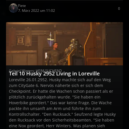
Fiete
0
7. März 2022 um 11:02
Gabriel Winters: HEIM SUCHEND
Teil 10 Husky 2952 Living in Loreville
Loreville 26.01.2952. Husky machte sich auf den Weg
zum CityGate 6. Nervös näherte sich er sich dem
Checkpoint. Er hatte die Wachen schon passiert als er
plötzlich zurückgehalten wurde. "Sie haben ein
Hoverbike geordert." Das war keine Frage. Die Wache
packte ihn unsanft am Arm und führte ihn zum
Kontrollschalter. "Den Rucksack." Seufzend legte Husky
den Rucksack vor den Sicherheitsbeamten. "Sie haben
eine Nox geordert, Herr Winters. Was planen sieh