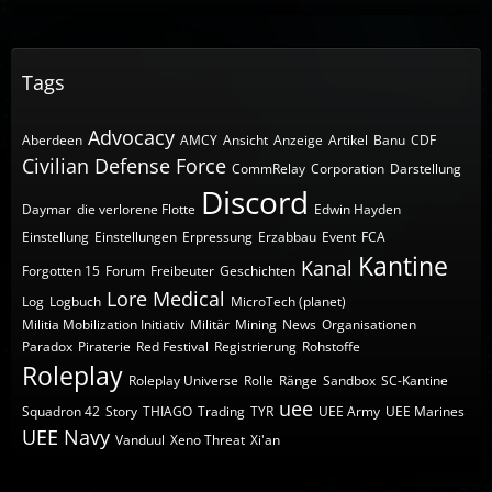
Tags
Advocacy
Aberdeen
AMCY
Ansicht
Anzeige
Artikel
Banu
CDF
Civilian Defense Force
CommRelay
Corporation
Darstellung
Discord
Daymar
die verlorene Flotte
Edwin Hayden
Einstellung
Einstellungen
Erpressung
Erzabbau
Event
FCA
Kantine
Kanal
Forgotten 15
Forum
Freibeuter
Geschichten
Lore
Medical
Log
Logbuch
MicroTech (planet)
Militia Mobilization Initiativ
Militär
Mining
News
Organisationen
Paradox
Piraterie
Red Festival
Registrierung
Rohstoffe
Roleplay
Roleplay Universe
Rolle
Ränge
Sandbox
SC-Kantine
uee
Squadron 42
Story
THIAGO
Trading
TYR
UEE Army
UEE Marines
UEE Navy
Vanduul
Xeno Threat
Xi'an