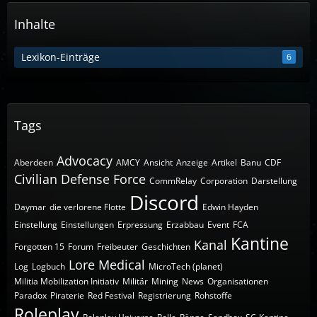
Inhalte
Lexikon-Einträge
6
Tags
Advocacy
Aberdeen
AMCY
Ansicht
Anzeige
Artikel
Banu
CDF
Civilian Defense Force
CommRelay
Corporation
Darstellung
Discord
Daymar
die verlorene Flotte
Edwin Hayden
Einstellung
Einstellungen
Erpressung
Erzabbau
Event
FCA
Kantine
Kanal
Forgotten 15
Forum
Freibeuter
Geschichten
Lore
Medical
Log
Logbuch
MicroTech (planet)
Militia Mobilization Initiativ
Militär
Mining
News
Organisationen
Paradox
Piraterie
Red Festival
Registrierung
Rohstoffe
Roleplay