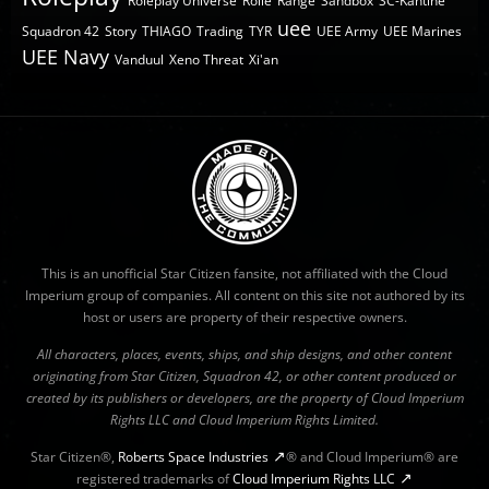
Roleplay Universe
Rolle
Ränge
Sandbox
SC-Kantine
uee
Squadron 42
Story
THIAGO
Trading
TYR
UEE Army
UEE Marines
UEE Navy
Vanduul
Xeno Threat
Xi'an
This is an unofficial Star Citizen fansite, not affiliated with the Cloud
Imperium group of companies. All content on this site not authored by its
host or users are property of their respective owners.
All characters, places, events, ships, and ship designs, and other content
originating from Star Citizen, Squadron 42, or other content produced or
created by its publishers or developers, are the property of Cloud Imperium
Rights LLC and Cloud Imperium Rights Limited.
Star Citizen®,
Roberts Space Industries
® and Cloud Imperium® are
registered trademarks of
Cloud Imperium Rights LLC