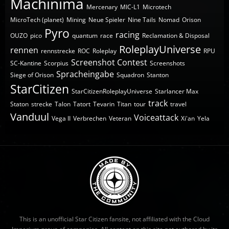
Machinima
Mercenary
MIC-L1
Microtech
MicroTech (planet)
Mining
Neue Spieler
Nine Tails
Nomad
Orison
Pyro
racing
OUZO
pico
quantum
race
Reclamation & Disposal
RoleplayUniverse
rennen
rennstrecke
ROC
Roleplay
RPU
Screenshot Contest
SC-Kantine
Scorpius
Screenshots
Spracheingabe
Siege of Orison
Squadron
Stanton
StarCitizen
StarCitizenRoleplayUniverse
Starlancer Max
track
Staton
strecke
Talon
Tatort
Tevarin
Titan
tour
travel
Vanduul
Voiceattack
Vega II
Verbrechen
Veteran
Xi'an
Yela
This is an unofficial Star Citizen fansite, not affiliated with the Cloud