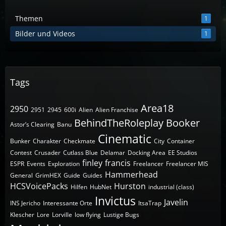
Themen
1
Bilder und Videos
1
Tags
Area18
2950
2951
2945
600i
Alien
Alien Franchise
BehindTheRoleplay
Booker
Astor’s Clearing
Banu
Cinematic
Bunker
Charakter
Checkmate
City
Container
Contest
Crusader
Cutlass Blue
Delamar
Docking Area
EE Studios
finley
francis
ESPR
Events
Exploration
Freelancer
Freelancer MIS
Hammerhead
General
GrimHEX
Guide
Guides
HCSVoicePacks
Hurston
Hilfen
HubNet
industrial (class)
Invictus
Javelin
INS Jericho
Interessante Orte
ItsaTrap
Klescher
Lore
Lorville
low flying
Lustige Bugs