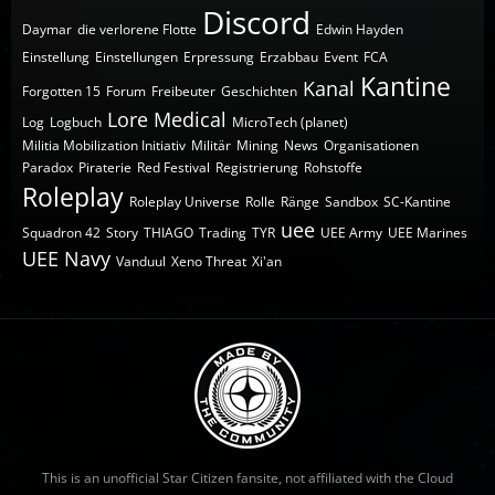
Discord
Daymar
die verlorene Flotte
Edwin Hayden
Einstellung
Einstellungen
Erpressung
Erzabbau
Event
FCA
Kantine
Kanal
Forgotten 15
Forum
Freibeuter
Geschichten
Lore
Medical
Log
Logbuch
MicroTech (planet)
Militia Mobilization Initiativ
Militär
Mining
News
Organisationen
Paradox
Piraterie
Red Festival
Registrierung
Rohstoffe
Roleplay
Roleplay Universe
Rolle
Ränge
Sandbox
SC-Kantine
uee
Squadron 42
Story
THIAGO
Trading
TYR
UEE Army
UEE Marines
UEE Navy
Vanduul
Xeno Threat
Xi'an
This is an unofficial Star Citizen fansite, not affiliated with the Cloud